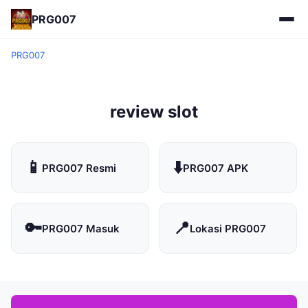
PRG007
PRG007
review slot
📱
⬇️
PRG007 Resmi
PRG007 APK
🔑
📍
PRG007 Masuk
Lokasi PRG007