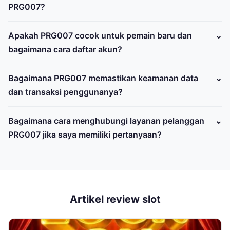
PRG007?
Apakah PRG007 cocok untuk pemain baru dan
bagaimana cara daftar akun?
Bagaimana PRG007 memastikan keamanan data
dan transaksi penggunanya?
Bagaimana cara menghubungi layanan pelanggan
PRG007 jika saya memiliki pertanyaan?
Artikel review slot