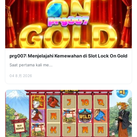
prg007: Menjelajahi Kemewahan di Slot Lock On Gold
Saat pertama kali me...
04 8 月 2026