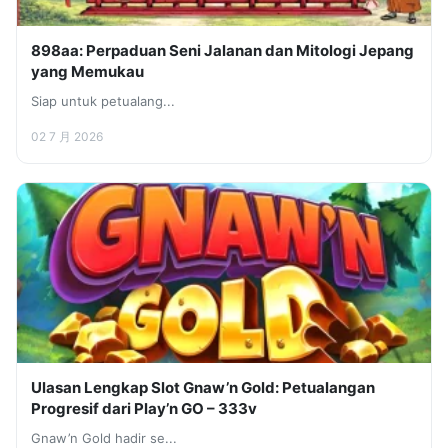
898aa: Perpaduan Seni Jalanan dan Mitologi Jepang
yang Memukau
Siap untuk petualang...
02 7 月 2026
Ulasan Lengkap Slot Gnaw’n Gold: Petualangan
Progresif dari Play’n GO – 333v
Gnaw’n Gold hadir se...