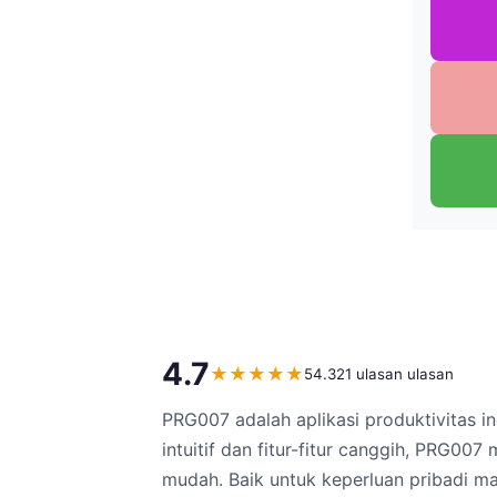
4.7
★
★
★
★
★
54.321 ulasan ulasan
PRG007 adalah aplikasi produktivitas 
intuitif dan fitur-fitur canggih, PRG
mudah. Baik untuk keperluan pribadi ma