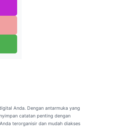
digital Anda. Dengan antarmuka yang
enyimpan catatan penting dengan
 Anda terorganisir dan mudah diakses