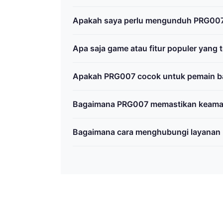
Apakah saya perlu mengunduh PRG007 A
Apa saja game atau fitur populer yang 
Apakah PRG007 cocok untuk pemain ba
Bagaimana PRG007 memastikan keaman
Bagaimana cara menghubungi layanan p