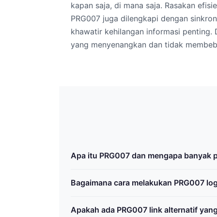
kapan saja, di mana saja. Rasakan efis
PRG007 juga dilengkapi dengan sinkro
khawatir kehilangan informasi penting
yang menyenangkan dan tidak membeban
Apa itu PRG007 dan mengapa banyak 
Bagaimana cara melakukan PRG007 log
Apakah ada PRG007 link alternatif yan