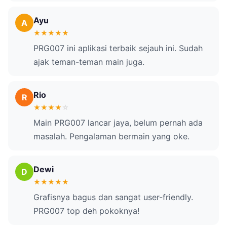
Ayu
A
★
★
★
★
★
PRG007 ini aplikasi terbaik sejauh ini. Sudah
ajak teman-teman main juga.
Rio
R
★
★
★
★
☆
Main PRG007 lancar jaya, belum pernah ada
masalah. Pengalaman bermain yang oke.
Dewi
D
★
★
★
★
★
Grafisnya bagus dan sangat user-friendly.
PRG007 top deh pokoknya!