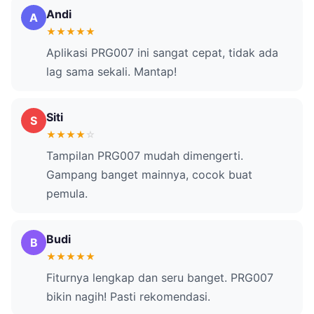
Andi
A
★
★
★
★
★
Aplikasi PRG007 ini sangat cepat, tidak ada
lag sama sekali. Mantap!
Siti
S
★
★
★
★
☆
Tampilan PRG007 mudah dimengerti.
Gampang banget mainnya, cocok buat
pemula.
Budi
B
★
★
★
★
★
Fiturnya lengkap dan seru banget. PRG007
bikin nagih! Pasti rekomendasi.