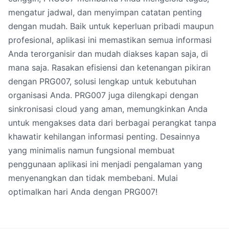
mengatur jadwal, dan menyimpan catatan penting
dengan mudah. Baik untuk keperluan pribadi maupun
profesional, aplikasi ini memastikan semua informasi
Anda terorganisir dan mudah diakses kapan saja, di
mana saja. Rasakan efisiensi dan ketenangan pikiran
dengan PRG007, solusi lengkap untuk kebutuhan
organisasi Anda. PRG007 juga dilengkapi dengan
sinkronisasi cloud yang aman, memungkinkan Anda
untuk mengakses data dari berbagai perangkat tanpa
khawatir kehilangan informasi penting. Desainnya
yang minimalis namun fungsional membuat
penggunaan aplikasi ini menjadi pengalaman yang
menyenangkan dan tidak membebani. Mulai
optimalkan hari Anda dengan PRG007!